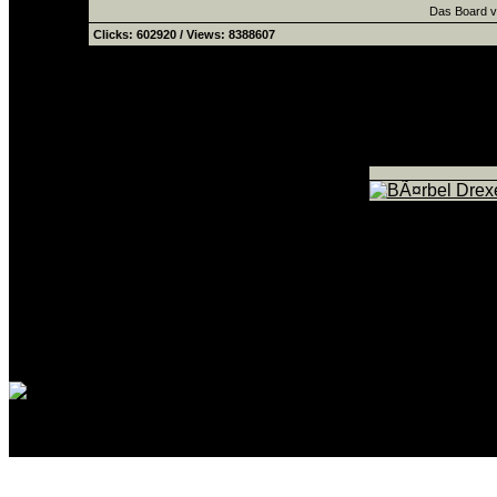
Das Board v
Clicks: 602920 / Views: 8388607
zeige:
Sponsoren
|
Partner
|
Sponsoren & Partner
Seiten: 1
DB: 0.007s | DB-Abfragen: 40 |
Powered by
Burning Board
© 2001-2003
WoltLab GmbH