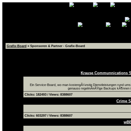
Grafix-Board
» Sponsoren & Partner - Grafix-Board
Seiten: 1
zeige:
Sponsoren
|
Partner
|
Sponsoren & Partner
Sponsoren &
Krause Communnications Ser
Ein Service-Board, wo man kostengÃ¼nstig Dienstleistungen rund um
genauso regelmÃ¤ÃŸige Backups kÃ¶nnen in A
Clicks: 182493 / Views: 8388607
Crime S
Clicks: 603297 / Views: 8388607
wBB