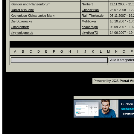
Kleintier und Pflanzenforum
Norbert
11.11.2008 - 21:
RadioLaBouche
ChaosBrian
23.07.2008 - 12:
Kostenlose Kleinanzeige Markt
Ralf_Thelen.de
05.11.2007 - 19:
Die Boxerecke
Melliboxer
16.10.2007 - 13:
Chaotentreff
chaosralph
06.09.2007 - 10:
sky-cologne.de
skydiver73
14.06.2007 - 19:
Linksuche
A
B
C
D
E
F
G
H
I
J
K
L
M
N
O
P
Powered by
JGS-Portal Ver