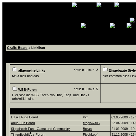
Grafix-Board
» Linkliste
Linkliste
Kats:
0
| Links:
2
allgemeine Links
Eingebaute Style
fÃ¼r dies und das ...
hier kommen alles Links
!
Kats:
0
| Links:
5
WBB-Foren
Hier sind die WBB-Foren, wo Hilfe, Faqs, und Hacks
erhÃ¤ltlich sind.
Neuste Links
Username
eingetragen a
Li La LAune Board
Kim
03.05.2009 - 17:
Aqua Fun Board
fireglow305
22.04.2009 - 14:
Siegelreich Fun - Game und Community
Boran
21.01.2009 - 10:
TintenfischiiiiÂ´s Forum
Fischkopf
31.12.2008 - 15: