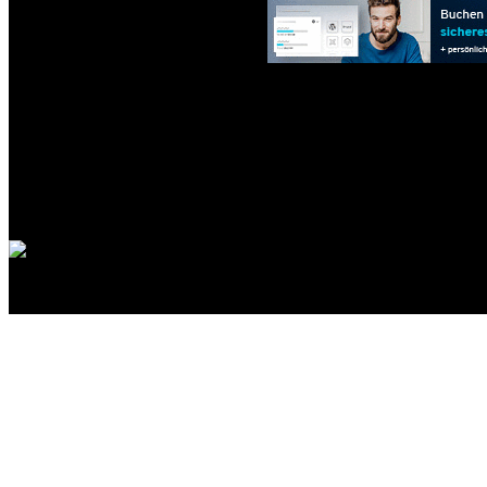
DB: 0.013s | DB-Abfragen: 54 |
Powered by
Burning Board
© 2001-2003
WoltLab GmbH