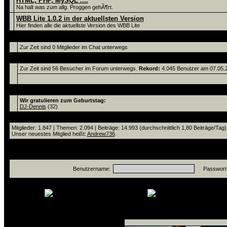
HTML, PHP, MySQL ....
Na halt was zum allg. Proggen gehÃ¶rt.
WBB Lite 1.0.2 in der aktuellsten Version
Hier finden alle die aktuellste Version des WBB Lite
Chat
Zur Zeit sind 0 Mitglieder im Chat unterwegs
Zur Zeit sind 56 Benutzer online.
Zur Zeit sind 56 Besucher im Forum unterwegs.
Rekord:
4.045 Benutzer am 07.05
Aktuelle Ereignisse
Wir gratulieren zum Geburtstag:
DJ-Dennis
(32)
Statistik
Mitglieder: 1.847 | Themen: 2.094 | Beiträge: 14.993 (durchschnittlich 1,80 Beiträge/Tag)
Unser neuestes Mitglied heißt:
Andrew736
.
Anmelden
Benutzername:
Passwort
neue Beiträge