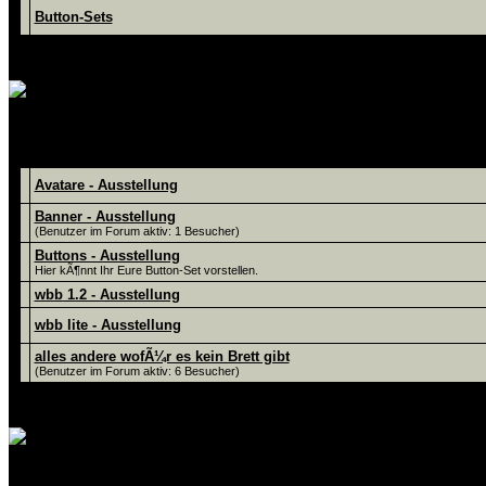
Button-Sets
hier kÃ¶nnt Ihr Eure Werke vorste
Foren
Avatare - Ausstellung
Banner - Ausstellung
(Benutzer im Forum aktiv: 1 Besucher)
Buttons - Ausstellung
Hier kÃ¶nnt Ihr Eure Button-Set vorstellen.
wbb 1.2 - Ausstellung
wbb lite - Ausstellung
alles andere wofÃ¼r es kein Brett gibt
(Benutzer im Forum aktiv: 6 Besucher)
hier gibt es den Hack-Support, zu meine