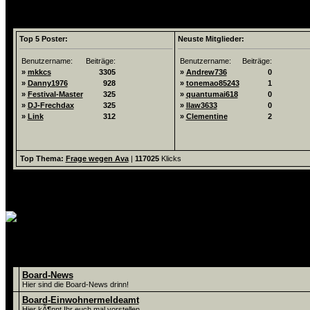
Top 5 List
Top 5 Poster:
Neuste Mitglieder:
Benutzername:
Beiträge:
Benutzername:
Beiträge:
»
mkkcs
3305
»
Andrew736
0
»
Danny1976
928
»
tonemao85243
1
»
Festival-Master
325
»
quantumai618
0
»
DJ-Frechdax
325
»
llaw3633
0
»
Link
312
»
Clementine
2
Top Thema:
Frage wegen Ava
|
117025
Klicks
Foren
Board-News
Hier sind die Board-News drinn!
Board-Einwohnermeldeamt
Hier kÃ¶nnt Ihr euch mal vorstellen.