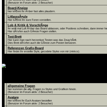
(Benutzer im Forum aktiv: 2 Besucher)
Board-Kneipe
hier kÃ¶nnt Ihr Ã¼ber fast alles plaudern.
LitfasssÃ¤ule
Hier kÃ¶nnt Ihr eure Foren vorstellen.
Lob & Kritik & VorschlÃ¤ge
Ihr wollt mal Luft Ã¼ber das Board ablassen, oder Positives schreiben, dann immer hie
Hier dÃ¼rfen auch GÃ¤ste Fragen stellen.
Test-Brett
Hier kann man nach herzenlust Testen was das Zeug hÃ¤lt.
Dies Brett dÃ¼rfen auch die GÃ¤ste zum Posten benutzen.
Referenzen Grafix-Board
Hier findet Ihr erstellte Style, gecodete Styles von mir (mkkcs).
alles rund ums Grafiken ! Hier kÃ¶nnt Ih
Foren
allgemeine Fragen
hier kommen die allg. Fragen zu Styles und Grafiken hinein.
(Benutzer im Forum aktiv: 2 Besucher)
Avatare
hier kÃ¶nnt Ihr Euch Avatare bestellen
(Benutzer im Forum aktiv: 2 Besucher)