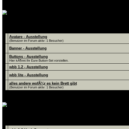
hier kÃ¶nnt Ihr Eure Werke vorste
Foren
Avatare - Ausstellung
(Benutzer im Forum aktiv: 1 Besucher)
Banner - Ausstellung
Buttons - Ausstellung
Hier kÃ¶nnt Ihr Eure Button-Set vorstellen.
wbb 1.2 - Ausstellung
wbb lite - Ausstellung
alles andere wofÃ¼r es kein Brett gibt
(Benutzer im Forum aktiv: 1 Besucher)
hier gibt es den Hack-Support, zu meine
Foren