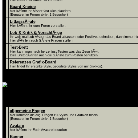
Board-Kneipe
hier kÃ¶nnt Ihr Ã¼ber fast alles plaudern.
(Benutzer im Forum aktiv: 1 Besucher)
LitfasssÃ¤ule
Hier kÃ¶nnt Ihr eure Foren vorstellen.
Lob & Kritik & VorschlÃ¤ge
Ihr wollt mal Luft Ã¼ber das Board ablassen, oder Positives schreiben, dann immer hie
Hier dÃ¼rfen auch GÃ¤ste Fragen stellen.
Test-Brett
Hier kann man nach herzenlust Testen was das Zeug hÃ¤lt.
Dies Brett dÃ¼rfen auch die GÃ¤ste zum Posten benutzen.
Referenzen Grafix-Board
Hier findet Ihr erstellte Style, gecodete Styles von mir (mkkcs).
alles rund ums Grafiken ! Hier kÃ¶nnt Ih
Foren
allgemeine Fragen
hier kommen die allg. Fragen zu Styles und Grafiken hinein.
(Benutzer im Forum aktiv: 1 Besucher)
Avatare
hier kÃ¶nnt Ihr Euch Avatare bestellen
Banner