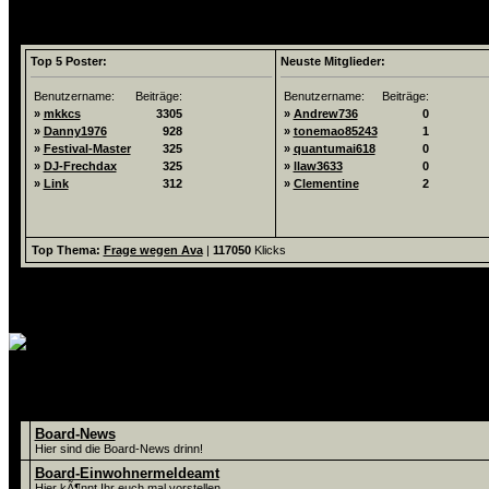
Top 5 List
Top 5 Poster:
Neuste Mitglieder:
Benutzername:
Beiträge:
Benutzername:
Beiträge:
»
mkkcs
3305
»
Andrew736
0
»
Danny1976
928
»
tonemao85243
1
»
Festival-Master
325
»
quantumai618
0
»
DJ-Frechdax
325
»
llaw3633
0
»
Link
312
»
Clementine
2
Top Thema:
Frage wegen Ava
|
117050
Klicks
Foren
Board-News
Hier sind die Board-News drinn!
Board-Einwohnermeldeamt
Hier kÃ¶nnt Ihr euch mal vorstellen.