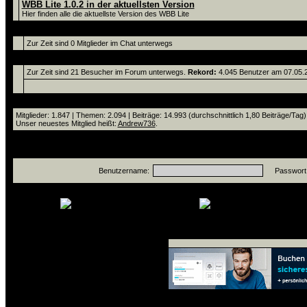
WBB Lite 1.0.2 in der aktuellsten Version
Hier finden alle die aktuellste Version des WBB Lite
Chat
Zur Zeit sind 0 Mitglieder im Chat unterwegs
Zur Zeit sind 21 Benutzer online.
Zur Zeit sind 21 Besucher im Forum unterwegs.
Rekord:
4.045 Benutzer am 07.05
Statistik
Mitglieder: 1.847 | Themen: 2.094 | Beiträge: 14.993 (durchschnittlich 1,80 Beiträge/Tag)
Unser neuestes Mitglied heißt:
Andrew736
.
Anmelden
Benutzername:
Passwort
neue Beiträge