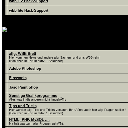
wbb 1.2 Hack-Support
wbb lite Hack-Support
Hier findet Ihr Tips un
Foren
allg. WBB-Brett
Hier kommen News und andere allg. Sachen rund ums WBB rein !
(Benutzer im Forum aktiv: 1 Besucher)
Adobe Photoshop
Fireworks
Jasc Paint Shop
Sonstige Grafikprogramme
Alles was in die anderen nicht hingehÃ¶rt.
Tips und Tricks
Hier werden allg. Tips und Tricks verraten. Ihr kÃ¶nnt auch hier allg. Fragen stellen !
(Benutzer im Forum aktiv: 1 Besucher)
HTML, PHP, MySQL ....
Na halt was zum allg. Proggen gehÃ¶rt.