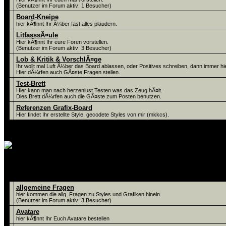
(Benutzer im Forum aktiv: 1 Besucher)
Board-Kneipe
hier kÃ¶nnt Ihr Ã¼ber fast alles plaudern.
LitfasssÃ¤ule
Hier kÃ¶nnt Ihr eure Foren vorstellen.
(Benutzer im Forum aktiv: 3 Besucher)
Lob & Kritik & VorschlÃ¤ge
Ihr wollt mal Luft Ã¼ber das Board ablassen, oder Positives schreiben, dann immer hie
Hier dÃ¼rfen auch GÃ¤ste Fragen stellen.
Test-Brett
Hier kann man nach herzenlust Testen was das Zeug hÃ¤lt.
Dies Brett dÃ¼rfen auch die GÃ¤ste zum Posten benutzen.
Referenzen Grafix-Board
Hier findet Ihr erstellte Style, gecodete Styles von mir (mkkcs).
alles rund ums Grafiken ! Hier kÃ¶nnt Ih
Foren
allgemeine Fragen
hier kommen die allg. Fragen zu Styles und Grafiken hinein.
(Benutzer im Forum aktiv: 3 Besucher)
Avatare
hier kÃ¶nnt Ihr Euch Avatare bestellen