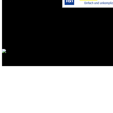
DB: 0.032s | DB-Abfragen: 54 |
Powered by
Burning Board
© 2001-2003
WoltLab GmbH