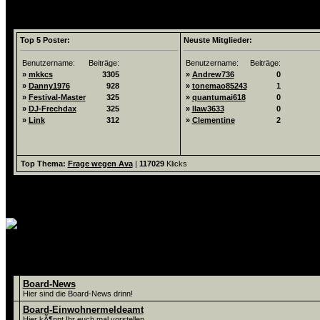
Top 5 List
Top 5 Poster:
Neuste Mitglieder:
Benutzername:
Beiträge:
Benutzername:
Beiträge:
»
mkkcs
3305
»
Andrew736
0
»
Danny1976
928
»
tonemao85243
1
»
Festival-Master
325
»
quantumai618
0
»
DJ-Frechdax
325
»
llaw3633
0
»
Link
312
»
Clementine
2
Top Thema:
Frage wegen Ava
|
117029
Klicks
Foren
Board-News
Hier sind die Board-News drinn!
Board-Einwohnermeldeamt
Hier kÃ¶nnt Ihr euch mal vorstellen.