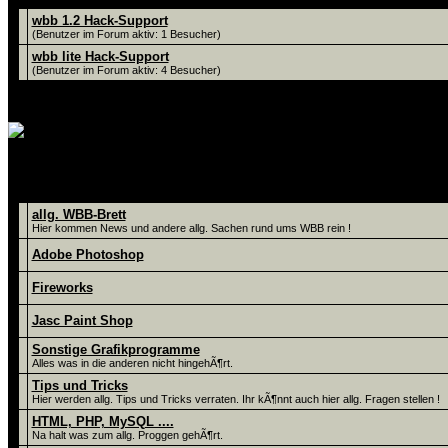
wbb 1.2 Hack-Support
(Benutzer im Forum aktiv: 1 Besucher)
wbb lite Hack-Support
(Benutzer im Forum aktiv: 4 Besucher)
Hier findet Ihr Tips un
Foren
allg. WBB-Brett
Hier kommen News und andere allg. Sachen rund ums WBB rein !
Adobe Photoshop
Fireworks
Jasc Paint Shop
Sonstige Grafikprogramme
Alles was in die anderen nicht hingehÃ¶rt.
Tips und Tricks
Hier werden allg. Tips und Tricks verraten. Ihr kÃ¶nnt auch hier allg. Fragen stellen !
HTML, PHP, MySQL ....
Na halt was zum allg. Proggen gehÃ¶rt.