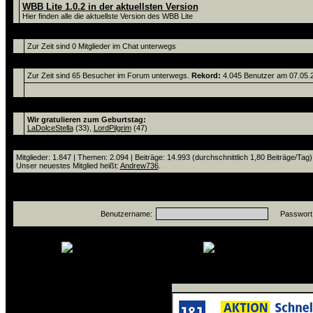
WBB Lite 1.0.2 in der aktuellsten Version
Hier finden alle die aktuellste Version des WBB Lite
Chat
Zur Zeit sind 0 Mitglieder im Chat unterwegs
Zur Zeit sind 65 Benutzer online.
Zur Zeit sind 65 Besucher im Forum unterwegs.
Rekord:
4.045 Benutzer am 07.05
Aktuelle Ereignisse
Wir gratulieren zum Geburtstag:
LaDolceStella
(33),
LordPilgrim
(47)
Statistik
Mitglieder: 1.847 | Themen: 2.094 | Beiträge: 14.993 (durchschnittlich 1,80 Beiträge/Tag)
Unser neuestes Mitglied heißt:
Andrew736
.
Anmelden
Benutzername:
Passwort
neue Beiträge