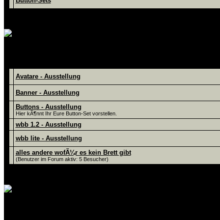
Button-Sets
hier kÃ¶nnt Ihr Eure Werke vorste
Foren
Avatare - Ausstellung
Banner - Ausstellung
Buttons - Ausstellung
Hier kÃ¶nnt Ihr Eure Button-Set vorstellen.
wbb 1.2 - Ausstellung
wbb lite - Ausstellung
alles andere wofÃ¼r es kein Brett gibt
(Benutzer im Forum aktiv: 5 Besucher)
hier gibt es den Hack-Support, zu meine
Foren