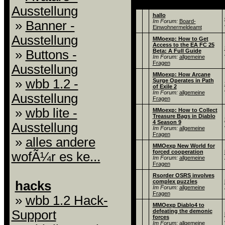
Thema
Ausstellung
hallo
Im Forum:
Board-
»
Banner -
Einwohnermeldeamt
Ausstellung
MMoexp: How to Get
Access to the EA FC 25
»
Buttons -
Beta: A Full Guide
Im Forum:
allgemeine
Fragen
Ausstellung
MMoexp: How Arcane
»
wbb 1.2 -
Surge Operates in Path
of Exile 2
Im Forum:
allgemeine
Ausstellung
Fragen
»
wbb lite -
MMoexp: How to Collect
Treasure Bags in Diablo
4 Season 9
Ausstellung
Im Forum:
allgemeine
Fragen
»
alles andere
MMOexp New World for
forced cooperation
wofÃ¼r es ke...
Im Forum:
allgemeine
Fragen
Rsorder OSRS involves
complex puzzles
hacks
Im Forum:
allgemeine
Fragen
»
wbb 1.2 Hack-
MMOexp Diablo4 to
Support
defeating the demonic
forces
Im Forum:
allgemeine