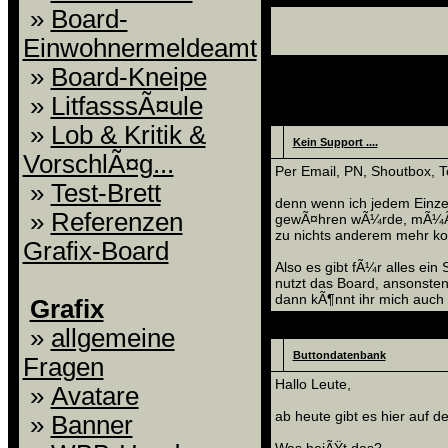
»
Board-
Einwohnermeldeamt
»
Board-Kneipe
»
LitfasssÃ¤ule
News
»
Lob & Kritik &
Kein Support ....
VorschlÃ¤g...
Per Email, PN, Shoutbox, Te
»
Test-Brett
denn wenn ich jedem Einze
»
Referenzen
gewÃ¤hren wÃ¼rde, mÃ¼ÃŸt
zu nichts anderem mehr ko
Grafix-Board
Also es gibt fÃ¼r alles ein
nutzt das Board, ansonsten
dann kÃ¶nnt ihr mich auch a
Grafix
News
»
allgemeine
Buttondatenbank
Fragen
Hallo Leute,
»
Avatare
ab heute gibt es hier auf 
»
Banner