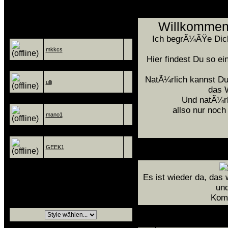
Team
Hallo Lie
Willkommen 
Administratoren
Ich begrÃ¼ÃŸe Dich 
mkkcs
Hier findest Du so e
VIP-Grafiker
NatÃ¼rlich kannst Du
ulli
das 
Freier Grafiker
Und natÃ¼rli
allso nur noch
mano1
Mod. / Programmierer
GEEK1
Styleauswahl
Es ist wieder da, das
und
fÃ¼r GÃ¤ste
Komm