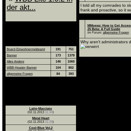
I told all my comrades to s
der akt...
frank and proactive, so it w
Thema
MMoexp: How to Get Access
25 Beta: A Full Guide
Top Foren
Im Forum:
allgemeine Fragen
Why aren't administrators
Forum
Themen
Beitr.
Board-Einwohnermeldeamt
191
751
Banner
173
1379
Alles Andere
146
1060
Top 
WBB-Header-Banner
104
802
Thema
allgemeine Fragen
84
393
Neuste
Ak
Thema
Downloads
Latte-Macciato
(02.11.2013
11:34
)
Metal Heart
(02.11.2013
11:29
)
Cool-Blue Vol.2