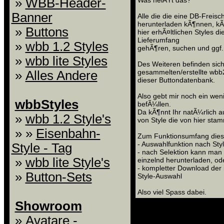
»
WBB-Header-
Was heiÃŸt das?
Banner
Alle die die eine DB-Frei
herunterladen kÃ¶nnen, kÃ
»
Buttons
hier erhÃ¤ltlichen Styles di
Lieferumfang
»
wbb 1.2 Styles
gehÃ¶ren, suchen und ggf. 
»
wbb lite Styles
Des Weiteren befinden sich 
gesammelten/erstellte wbb2
»
Alles Andere
dieser Buttondatenbank.
Also gebt mir noch ein wen
wbbStyles
befÃ¼llen.
Da kÃ¶nnt Ihr natÃ¼rlich au
»
wbb 1.2 Style's
von Style die von hier stam
» »
Eisenbahn-
Zum Funktionsumfang dies
- Auswahlfunktion nach Sty
Style - Tag
- nach Selektion kann man 
»
wbb lite Style's
einzelnd herunterladen, od
- kompletter Download der 
»
Button-Sets
Style-Auswahl
Also viel Spass dabei.
Showroom
D
»
Avatare -