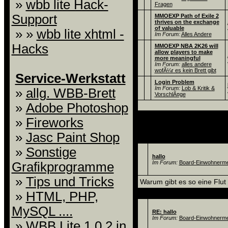
»
wbb lite Hack-
Fragen
Support
MMOEXP Path of Exile 2
thrives on the exchange
of valuable
» »
wbb lite xhtml -
Im Forum:
Alles Andere
Hacks
MMOEXP NBA 2K26 will
allow players to make
more meaningful
Im Forum:
alles andere
wofÃ¼r es kein Brett gibt
Service-Werkstatt
Login Problem
Im Forum:
Lob & Kritik &
»
allg. WBB-Brett
VorschlÃ¤ge
»
Adobe Photoshop
»
Fireworks
»
Jasc Paint Shop
Thema
»
Sonstige
hallo
Im Forum:
Board-Einwohnerm
Grafikprogramme
»
Tips und Tricks
Warum gibt es so eine Flu
»
HTML, PHP,
Thema
MySQL ....
RE: hallo
Im Forum:
Board-Einwohnerm
»
WBB Lite 1.0.2 in