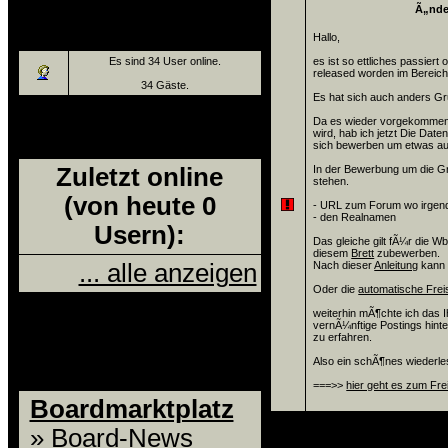
Ã„nde
Wer ist Online?
Hallo,
Es sind 34 User online.
es ist so ettliches passiert
released worden im Bereich
34 Gäste.
Es hat sich auch anders G
Da es wieder vorgekommen 
Zuletzt online
wird, hab ich jetzt Die Da
sich bewerben um etwas au
Zuletzt online
In der Bewerbung um die G
stehen.
(von heute 0
- URL zum Forum wo irgen
- den Realnamen
Usern):
Das gleiche gilt fÃ¼r die Wb
diesem
Brett
zubewerben.
... alle anzeigen
Nach dieser
Anleitung
kann 
Oder die
automatische Frei
weiterhin mÃ¶chte ich das 
Foren-
vernÃ¼nftige Postings hint
zu erfahren.
Übersicht
Also ein schÃ¶nes wiederle
===>>
hier geht es zum Fre
Boardmarktplatz
»
Board-News
1a