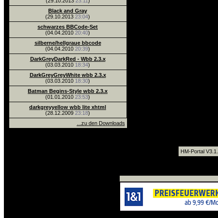
(29.10.2013
23:11
)
Black and Gray
(29.10.2013
23:04
)
schwarzes BBCode-Set
(04.04.2010
20:40
)
silberne/hellgraue bbcode
(04.04.2010
20:39
)
DarkGreyDarkRed - Wbb 2.3.x
(03.03.2010
18:34
)
DarkGreyGreyWhite wbb 2.3.x
(03.03.2010
18:30
)
Batman Begins-Style wbb 2.3.x
(01.01.2010
23:53
)
darkgreyyellow wbb lite xhtml
(28.12.2009
23:18
)
...zu den Downloads
HM-Portal V3.1