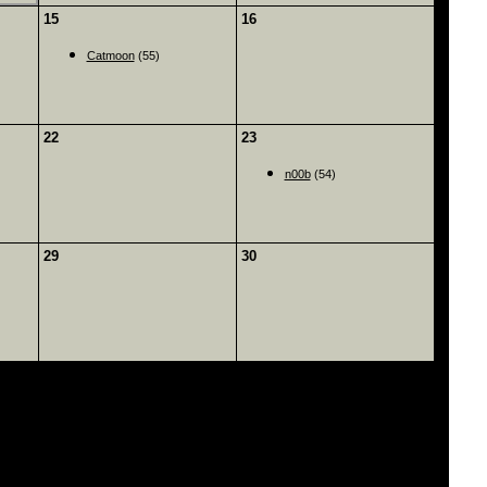
15
16
Catmoon
(55)
22
23
n00b
(54)
29
30