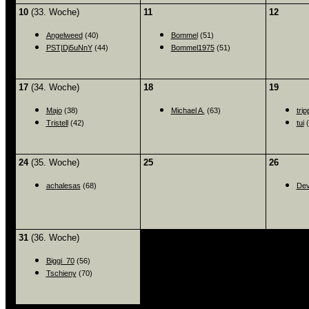
10
(33. Woche)
11
12
Angelweed
(40)
Bommel
(51)
PST|Dj5uNnY
(44)
Bommel1975
(51)
17
(34. Woche)
18
19
Majo
(38)
Michael A.
(63)
tri
Tristell
(42)
tui
(
24
(35. Woche)
25
26
achalesas
(68)
Dev
31
(36. Woche)
Biggi_70
(56)
Tschieny
(70)