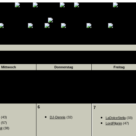
Mittwoch
Donnerstag
Freitag
6
7
(43)
DJ-Dennis
(32)
LaDolceStella
(33)
(57)
LordPilgrim
(47)
it
(38)