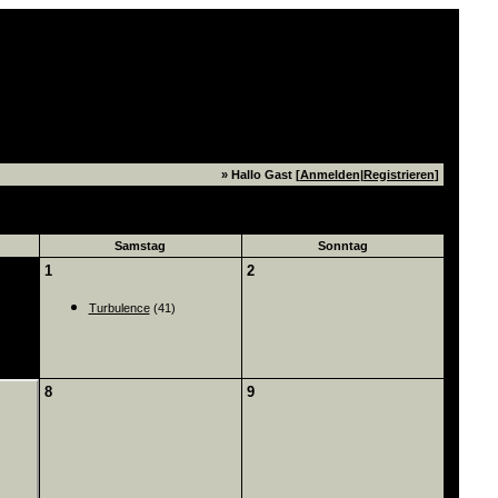
» Hallo Gast [
Anmelden
|
Registrieren
]
Samstag
Sonntag
1
2
Turbulence
(41)
8
9