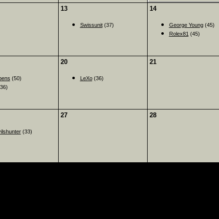
13
14
Swissunit
(37)
George Young
(45)
Rolex81
(45)
20
21
ppens
(50)
LeXo
(36)
36)
27
28
ilshunter
(33)