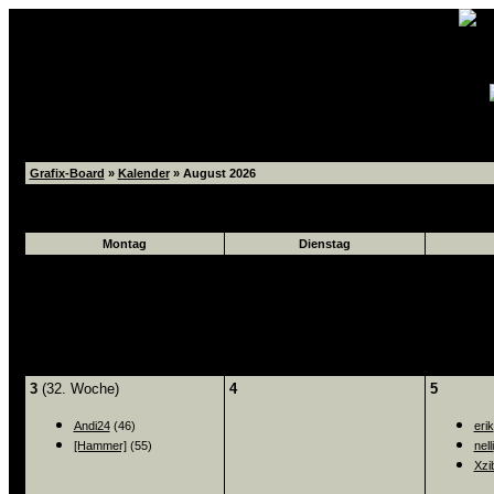
Grafix-Board
»
Kalender
» August 2026
Kalender August 2026
Montag
Dienstag
3
(32. Woche)
4
5
Andi24
(46)
erik
[Hammer]
(55)
nelli
Xzib